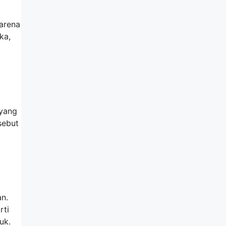
arena
ka,
yang
sebut
an.
rti
uk.