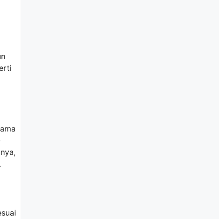
un
rti
nama
-
nya,
.
esuai