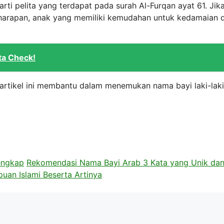
rti pelita yang terdapat pada surah Al-Furqan ayat 61. Jika
n harapan, anak yang memiliki kemudahan untuk kedamaian 
ta Check!
artikel ini membantu dalam menemukan nama bayi laki-laki
engkap
Rekomendasi Nama Bayi Arab 3 Kata yang Unik da
an Islami Beserta Artinya