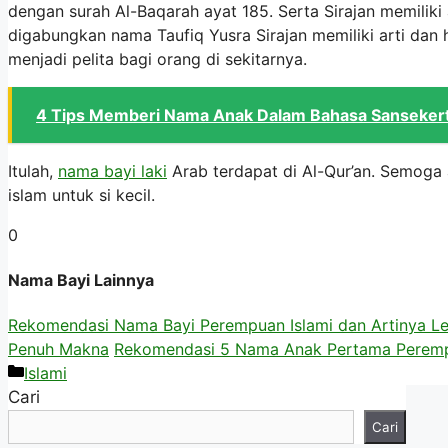
dengan surah Al-Baqarah ayat 185. Serta Sirajan memiliki a
digabungkan nama Taufiq Yusra Sirajan memiliki arti da
menjadi pelita bagi orang di sekitarnya.
4 Tips Memberi Nama Anak Dalam Bahasa Sanseker
Itulah,
nama bayi laki
Arab terdapat di Al-Qur’an. Semoga 
islam untuk si kecil.
0
Nama Bayi Lainnya
Rekomendasi Nama Bayi Perempuan Islami dan Artinya L
Penuh Makna
Rekomendasi 5 Nama Anak Pertama Perempu
Kategori
Islami
Cari
Cari