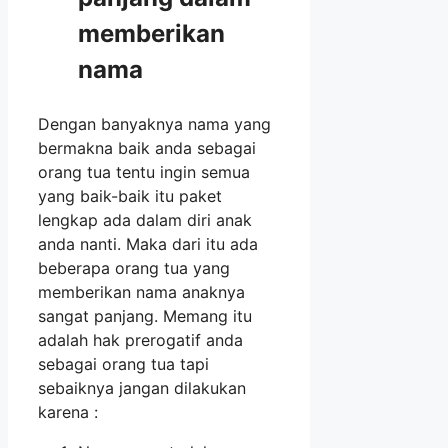
memberikan
nama
Dengan banyaknya nama yang
bermakna baik anda sebagai
orang tua tentu ingin semua
yang baik-baik itu paket
lengkap ada dalam diri anak
anda nanti. Maka dari itu ada
beberapa orang tua yang
memberikan nama anaknya
sangat panjang. Memang itu
adalah hak prerogatif anda
sebagai orang tua tapi
sebaiknya jangan dilakukan
karena :