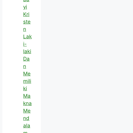
yi
Kri
ste
n
Lak
i-
laki
Da
n
Me
mili
ki
Ma
kna
Me
nd
ala