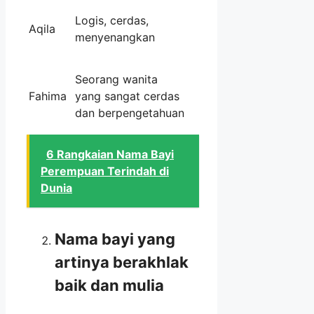
Logis, cerdas,
Aqila
menyenangkan
Seorang wanita
Fahima
yang sangat cerdas
dan berpengetahuan
6 Rangkaian Nama Bayi
Perempuan Terindah di
Dunia
Nama bayi yang
artinya berakhlak
baik dan mulia