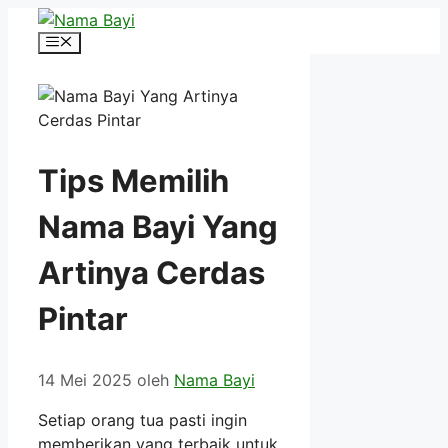
Langsung
ke
Menu
isi
Tips Memilih
Nama Bayi Yang
Artinya Cerdas
Pintar
14 Mei 2025
oleh
Nama Bayi
Setiap orang tua pasti ingin
memberikan yang terbaik untuk