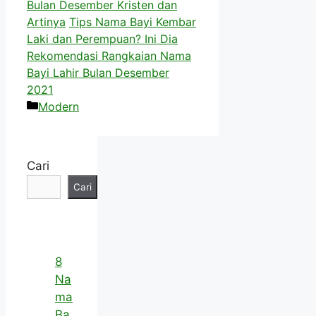
Bulan Desember Kristen dan
Artinya
Tips Nama Bayi Kembar
Laki dan Perempuan? Ini Dia
Rekomendasi Rangkaian Nama
Bayi Lahir Bulan Desember
2021
Kategori
Modern
Cari
Cari
8
Na
ma
Ba