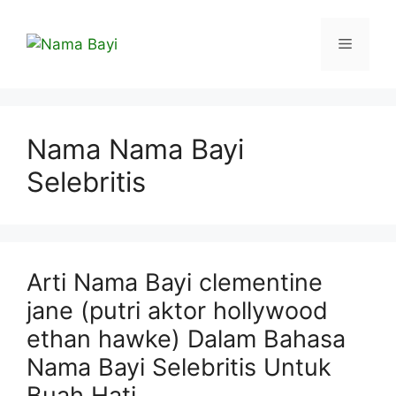
Langsung
ke
Menu
isi
Nama Nama Bayi
Selebritis
Arti Nama Bayi clementine
jane (putri aktor hollywood
ethan hawke) Dalam Bahasa
Nama Bayi Selebritis Untuk
Buah Hati