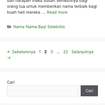
dan harapan maka sudah semestinya bagi
orang tua untuk memberikan nama terbaik bagi
buah hati mereka. …
Read more
Kategori
Nama Nama Bayi Selebritis
Halaman
Halaman
Halaman
Halaman
←
Sebelumnya
1
2
3
…
22
Selanjutnya
→
Cari
Cari