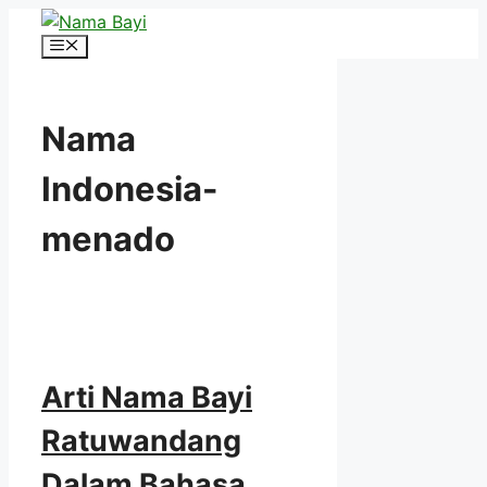
Langsung
ke
Menu
isi
Nama
Indonesia-
menado
Arti Nama Bayi
Ratuwandang
Dalam Bahasa