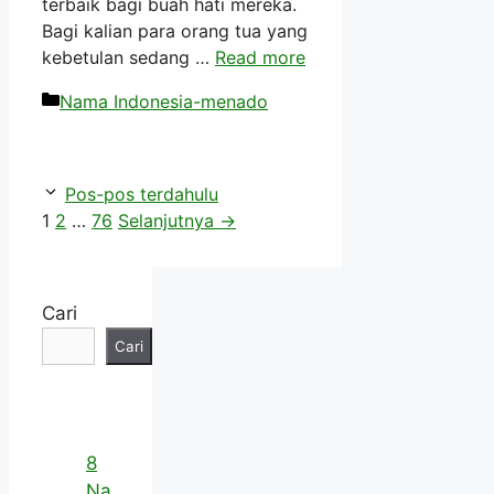
terbaik bagi buah hati mereka.
Bagi kalian para orang tua yang
kebetulan sedang …
Read more
Kategori
Nama Indonesia-menado
Pos-pos terdahulu
Halaman
Halaman
Halaman
1
2
…
76
Selanjutnya
→
Cari
Cari
8
Na