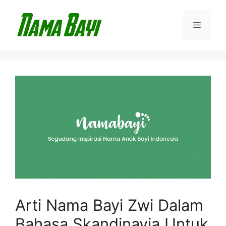
Langsung
ke
Menu
isi
Arti Nama Bayi Zwi Dalam
Bahasa Skandinavia Untuk