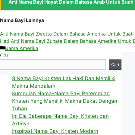
Arti Nama Bayi Hayat Dalam Bahasa Arab Untuk Buah 
Nama Bayi Lainnya
Arti Nama Bayi Zwetta Dalam Bahasa Amerika Untuk Buah 
Hati
Arti Nama Bayi Zunata Dalam Bahasa Amerika Untuk 
Kategori
Nama Amerika
Cari
Cari
8 Nama Bayi Kristen Laki-laki Dan Memiliki
Makna Mendalam
Kumpulan Nama-Nama Bayi Perempuan
Kristen Yang Memiliki Makna Dekat Dengan
Tuhan
Ini Dia Beberapa Nama Bayi Kristen dan
Artinya
Inspirasi Nama Bayi Kristen Modern