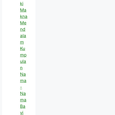
ki
Ma
kna
Me
nd
ala
m
Ku
mp
ula
n
Na
ma
-
Na
ma
Ba
yi