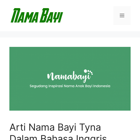
Langsung
ke
Menu
isi
Arti Nama Bayi Tyna
Dalam Bahasa Inggris