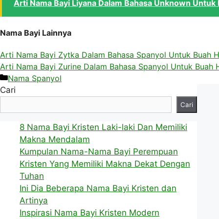
Arti Nama Bayi Liyana Dalam Bahasa Unknown Untuk 
Nama Bayi Lainnya
Arti Nama Bayi Zytka Dalam Bahasa Spanyol Untuk Buah H
Arti Nama Bayi Zurine Dalam Bahasa Spanyol Untuk Buah H
Kategori
Nama Spanyol
Cari
Cari
8 Nama Bayi Kristen Laki-laki Dan Memiliki
Makna Mendalam
Kumpulan Nama-Nama Bayi Perempuan
Kristen Yang Memiliki Makna Dekat Dengan
Tuhan
Ini Dia Beberapa Nama Bayi Kristen dan
Artinya
Inspirasi Nama Bayi Kristen Modern