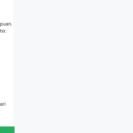
mpuan.
ir.
ari