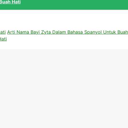
Buah Hati
ati
Arti Nama Bayi Zyta Dalam Bahasa Spanyol Untuk Buah
ati