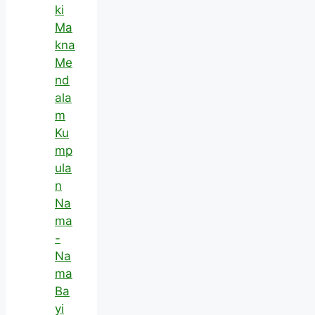
ki
Ma
kna
Me
nd
ala
m
Ku
mp
ula
n
Na
ma
-
Na
ma
Ba
yi