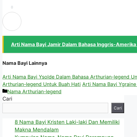
0
Arti Nama Bayi Jamir Dalam Bahasa Inggris-Amerika
Nama Bayi Lainnya
Arti Nama Bayi Ysolde Dalam Bahasa Arthurian-legend Un
Arthurian-legend Untuk Buah Hati
Arti Nama Bayi Ygraine
Kategori
Nama Arthurian-legend
Cari
Cari
8 Nama Bayi Kristen Laki-laki Dan Memiliki
Makna Mendalam