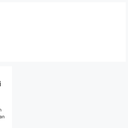
i
h
an