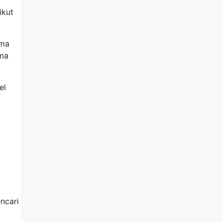
ikut
ama
ama
el
ncari