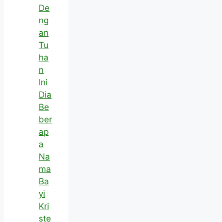
De
ng
an
Tu
ha
n
Ini
Dia
Be
ber
ap
a
Na
ma
Ba
yi
Kri
ste