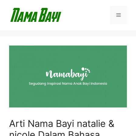
Langsung
ke
Menu
isi
Arti Nama Bayi natalie &
nicole Dalam Bahasa