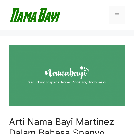
Langsung
ke
Menu
isi
Arti Nama Bayi Martinez
Dalam Bahasa Spanyol