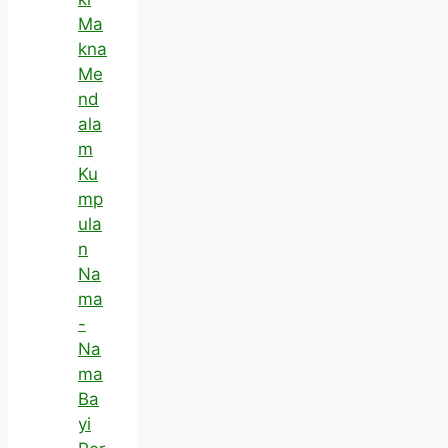
Ma
kna
Me
nd
ala
m
Ku
mp
ula
n
Na
ma
-
Na
ma
Ba
yi