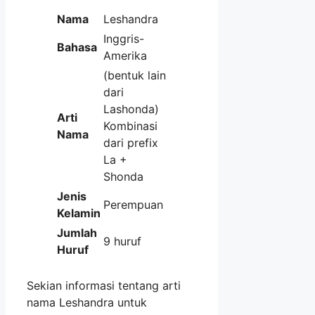
Nama
Leshandra
Inggris-
Bahasa
Amerika
(bentuk lain
dari
Lashonda)
Arti
Kombinasi
Nama
dari prefix
La +
Shonda
Jenis
Perempuan
Kelamin
Jumlah
9 huruf
Huruf
Sekian informasi tentang arti
nama Leshandra untuk