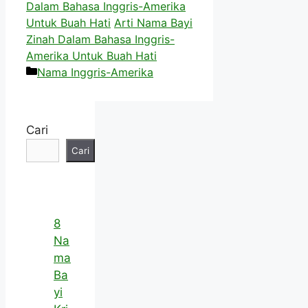
Dalam Bahasa Inggris-Amerika
Untuk Buah Hati
Arti Nama Bayi
Zinah Dalam Bahasa Inggris-
Amerika Untuk Buah Hati
Kategori
Nama Inggris-Amerika
Cari
Cari
8
Na
ma
Ba
yi