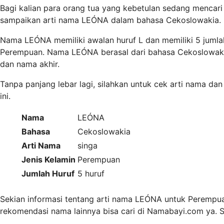
Bagi kalian para orang tua yang kebetulan sedang mencar
sampaikan arti nama LEÓNA dalam bahasa Cekoslowakia.
Nama LEÓNA memiliki awalan huruf L dan memiliki 5 juml
Perempuan. Nama LEÓNA berasal dari bahasa Cekoslowaki
dan nama akhir.
Tanpa panjang lebar lagi, silahkan untuk cek arti nama d
ini.
Nama
LEÓNA
Bahasa
Cekoslowakia
Arti Nama
singa
Jenis Kelamin
Perempuan
Jumlah Huruf
5 huruf
Sekian informasi tentang arti nama LEÓNA untuk Perempua
rekomendasi nama lainnya bisa cari di Namabayi.com ya.