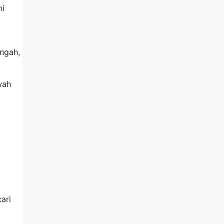
mi
ngah,
wah
ari