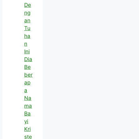
De
ng
an
Tu
ha
n
Ini
Dia
Be
ber
ap
a
Na
ma
Ba
yi
Kri
ste