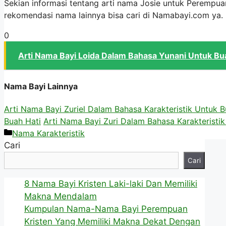
Sekian informasi tentang arti nama Josie untuk Perempua
rekomendasi nama lainnya bisa cari di Namabayi.com ya
0
Arti Nama Bayi Loida Dalam Bahasa Yunani Untuk Bu
Nama Bayi Lainnya
Arti Nama Bayi Zuriel Dalam Bahasa Karakteristik Untuk B
Buah Hati
Arti Nama Bayi Zuri Dalam Bahasa Karakteristi
Kategori
Nama Karakteristik
Cari
Cari
8 Nama Bayi Kristen Laki-laki Dan Memiliki
Makna Mendalam
Kumpulan Nama-Nama Bayi Perempuan
Kristen Yang Memiliki Makna Dekat Dengan