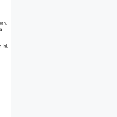
uan.
a
 ini.