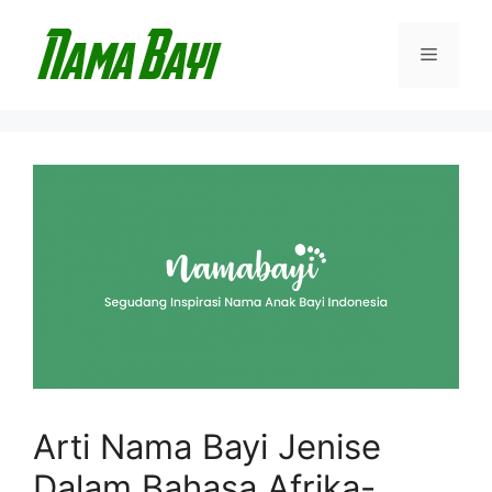
Langsung
ke
Menu
isi
Arti Nama Bayi Jenise
Dalam Bahasa Afrika-