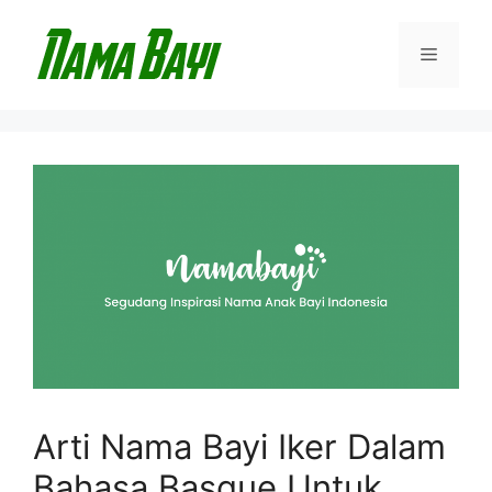
Langsung
ke
Menu
isi
Arti Nama Bayi Iker Dalam
Bahasa Basque Untuk