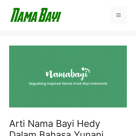
Langsung
ke
Menu
isi
Arti Nama Bayi Hedy
Dalam Bahasa Yunani