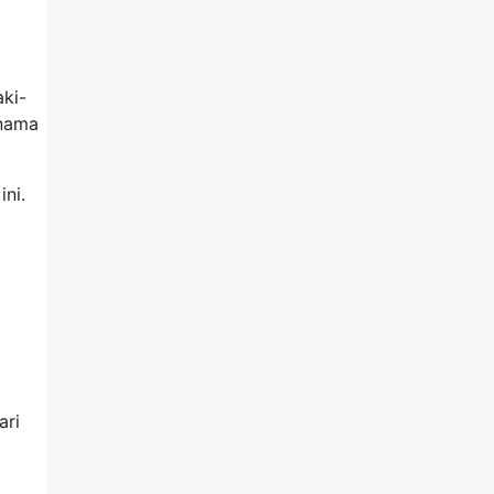
aki-
 nama
ini.
ari