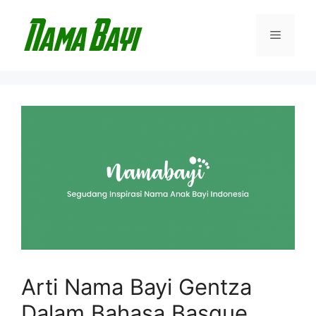
Langsung
ke
Menu
isi
Arti Nama Bayi Gentza
Dalam Bahasa Basque