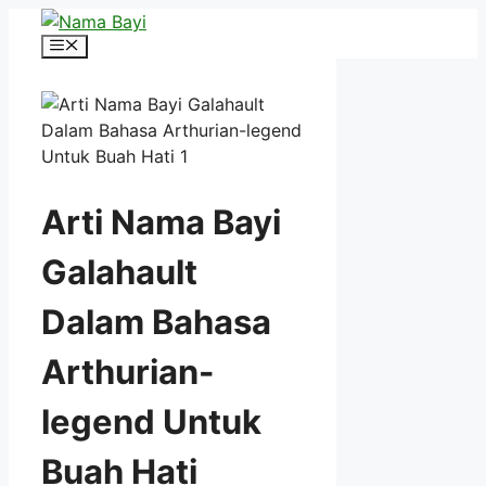
Langsung
ke
Menu
isi
Arti Nama Bayi
Galahault
Dalam Bahasa
Arthurian-
legend Untuk
Buah Hati