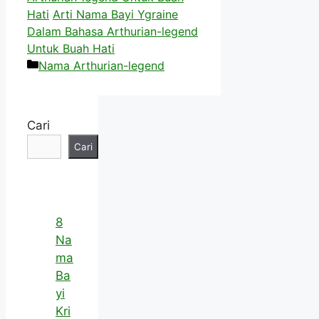
Hati
Arti Nama Bayi Ygraine
Dalam Bahasa Arthurian-legend
Untuk Buah Hati
Kategori
Nama Arthurian-legend
Cari
Cari
8
Na
ma
Ba
yi
Kri