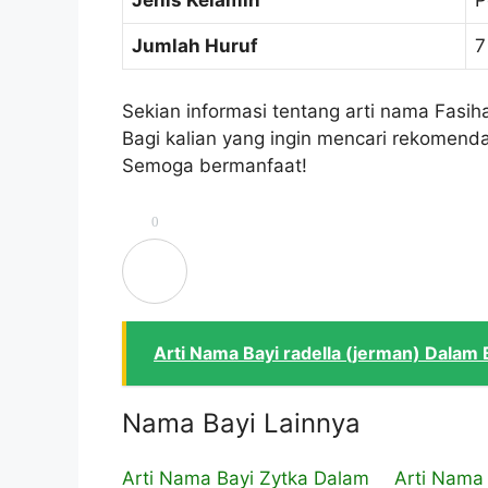
Jenis Kelamin
P
Jumlah Huruf
7
Sekian informasi tentang arti nama Fas
Bagi kalian yang ingin mencari rekomenda
Semoga bermanfaat!
0
Arti Nama Bayi radella (jerman) Dala
Nama Bayi Lainnya
Arti Nama Bayi Zytka Dalam
Arti Nama