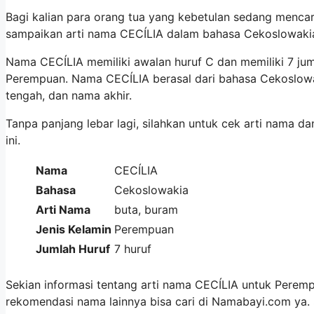
Bagi kalian para orang tua yang kebetulan sedang menca
sampaikan arti nama CECÍLIA dalam bahasa Cekoslowaki
Nama CECÍLIA memiliki awalan huruf C dan memiliki 7 ju
Perempuan. Nama CECÍLIA berasal dari bahasa Cekoslow
tengah, dan nama akhir.
Tanpa panjang lebar lagi, silahkan untuk cek arti nama 
ini.
Nama
CECÍLIA
Bahasa
Cekoslowakia
Arti Nama
buta, buram
Jenis Kelamin
Perempuan
Jumlah Huruf
7 huruf
Sekian informasi tentang arti nama CECÍLIA untuk Peremp
rekomendasi nama lainnya bisa cari di Namabayi.com ya