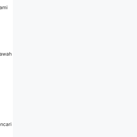
kami
bawah
ncari