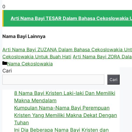
0
Arti Nama Bayi TESAR Dalam Bahasa Cekoslowakia U
Nama Bayi Lainnya
Arti Nama Bayi ZUZANA Dalam Bahasa Cekoslowakia Unt
Cekoslowakia Untuk Buah Hati
Arti Nama Bayi ZORA Dal
Kategori
Nama Cekoslowakia
Cari
Cari
8 Nama Bayi Kristen Laki-laki Dan Memiliki
Makna Mendalam
Kumpulan Nama-Nama Bayi Perempuan
Kristen Yang Memiliki Makna Dekat Dengan
Tuhan
Ini Dia Beberapa Nama Bayi Kristen dan