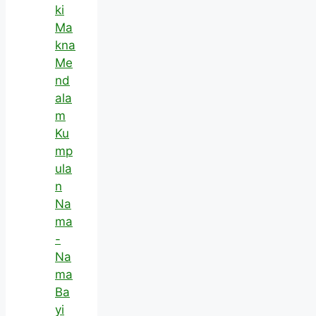
ki
Ma
kna
Me
nd
ala
m
Ku
mp
ula
n
Na
ma
-
Na
ma
Ba
yi