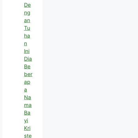
De
ng
an
Tu
ha
n
Ini
Dia
Be
ber
ap
a
Na
ma
Ba
yi
Kri
ste