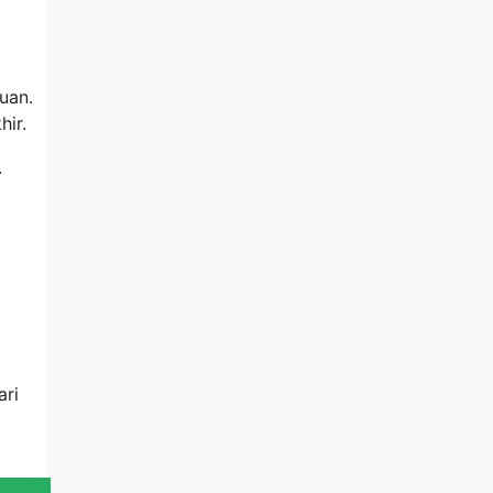
uan.
ir.
.
ari