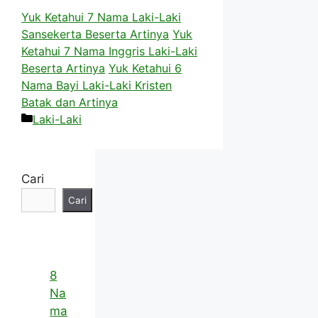
Yuk Ketahui 7 Nama Laki-Laki
Sansekerta Beserta Artinya
Yuk
Ketahui 7 Nama Inggris Laki-Laki
Beserta Artinya
Yuk Ketahui 6
Nama Bayi Laki-Laki Kristen
Batak dan Artinya
Kategori
Laki-Laki
Cari
Cari
8
Na
ma