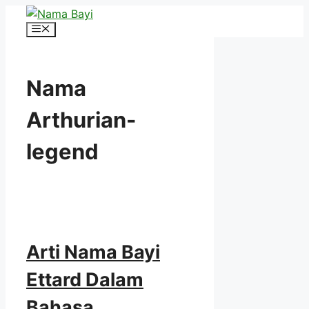
Langsung
ke
Menu
isi
Nama
Arthurian-
legend
Arti Nama Bayi
Ettard Dalam
Bahasa