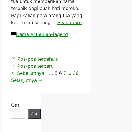
tua untuk memberikan nama
terbaik bagi buah hati mereka.
Bagi kalian para orang tua yang
kebetulan sedang …
Read more
Kategori
Nama Arthurian-legend
Pos-pos terdahulu
Pos-pos terbaru
Halaman
Halaman
Halaman
Halaman
Halaman
←
Sebelumnya
1
…
5
6
7
…
36
Selanjutnya
→
Cari
Cari