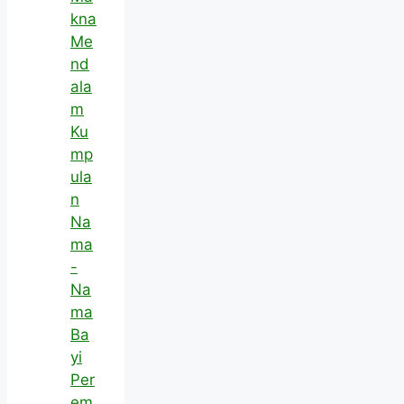
kna
Me
nd
ala
m
Ku
mp
ula
n
Na
ma
-
Na
ma
Ba
yi
Per
em