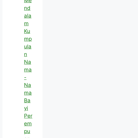
Me
nd
ala
m
Ku
mp
ula
n
Na
ma
-
Na
ma
Ba
yi
Per
em
pu